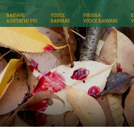
BARVÁŘI
VŮDCE
PROSBA
E
A OSTATNÍ PSI
BARVÁŘE
VŮDCE BARVÁŘE
V